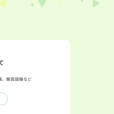
て
備、施設設備など