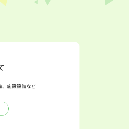
て
備、施設設備など